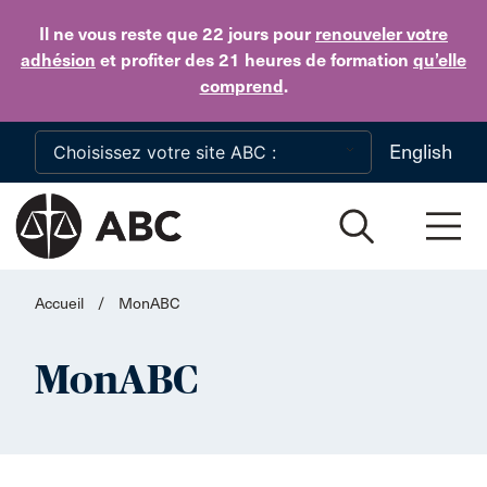
Skip to main content
Il ne vous reste que 22 jours
pour
renouveler votre
adhésion
et profiter des 21 heures de formation
qu’elle
comprend
.
English
Accueil
/
MonABC
MonABC