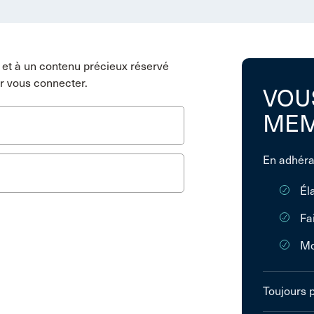
et à un contenu précieux réservé
r vous connecter.
VOU
MEM
En adhéra
Él
Fa
Mo
Toujours 