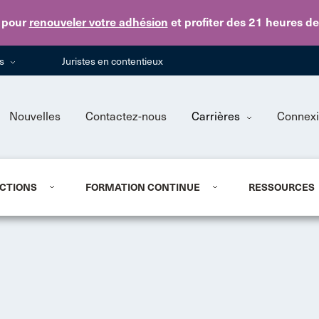
Skip to main content
pour
renouveler votre adhésion
et profiter des 21 heures d
ns
Juristes en contentieux
Nouvelles
Contactez-nous
Carrières
Connex
CTIONS
FORMATION CONTINUE
RESSOURCES