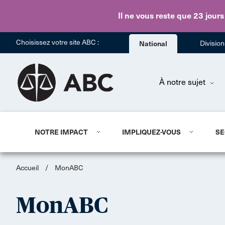
Il ne vous reste que 23 jours
Choisissez votre site ABC :
National
Divisio
À notre sujet
NOTRE IMPACT
IMPLIQUEZ-VOUS
SE
Accueil
/
MonABC
MonABC