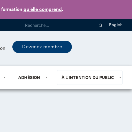
e formation
qu’elle comprend
.
English
Devenez membre
ion
ADHÉSION
À L’INTENTION DU PUBLIC