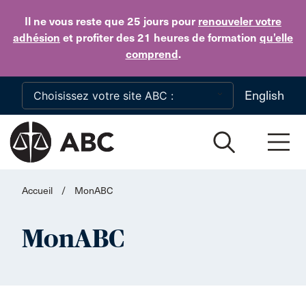
Skip to main content
Il ne vous reste que 25 jours
pour
renouveler votre
adhésion
et profiter des 21 heures de formation
qu’elle
comprend
.
English
Accueil
/
MonABC
MonABC