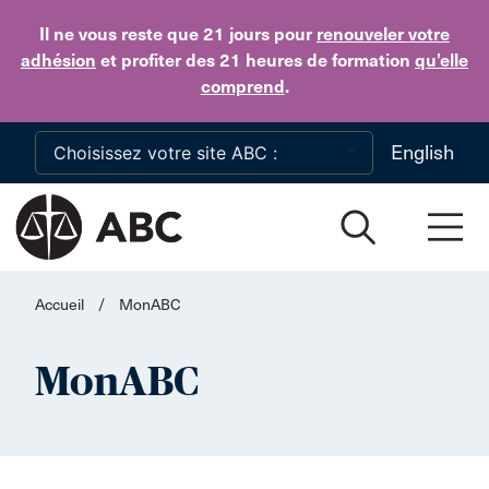
Skip to main content
Il ne vous reste que 21 jours
pour
renouveler votre
adhésion
et profiter des 21 heures de formation
qu’elle
comprend
.
English
Accueil
/
MonABC
MonABC