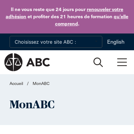
Skip to main content
Il ne vous reste que 24 jours
pour
renouveler votre
adhésion
et profiter des 21 heures de formation
qu’elle
comprend
.
English
Accueil
/
MonABC
MonABC