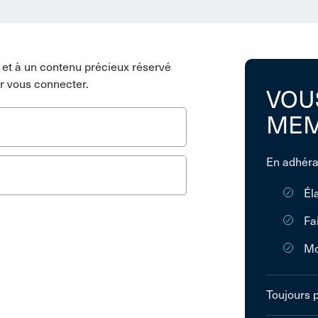
et à un contenu précieux réservé
r vous connecter.
VOU
MEM
En adhéra
Él
Fa
Mo
Toujours 