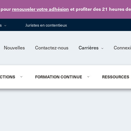
Skip to main content
pour
renouveler votre adhésion
et profiter des 21 heures d
ns
Juristes en contentieux
Nouvelles
Contactez-nous
Carrières
Connex
CTIONS
FORMATION CONTINUE
RESSOURCES