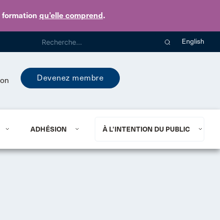
e formation
qu’elle comprend
.
English
Devenez membre
ion
ADHÉSION
À L’INTENTION DU PUBLIC