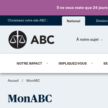
Il ne vous reste que 24 jours
Choisissez votre site ABC :
National
Divisio
À notre sujet
NOTRE IMPACT
IMPLIQUEZ-VOUS
SE
Accueil
/
MonABC
MonABC