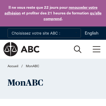
Skip to main content
Il ne vous reste que 22 jours
pour
renouveler votre
adhésion
et profiter des 21 heures de formation
qu’elle
comprend
.
English
Accueil
/
MonABC
MonABC