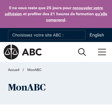
Skip to main content
Il ne vous reste que 25 jours
pour
renouveler votre
adhésion
et profiter des 21 heures de formation
qu’elle
comprend
.
English
Accueil
/
MonABC
MonABC