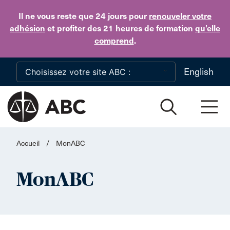
Skip to main content
Il ne vous reste que 24 jours
pour
renouveler votre
adhésion
et profiter des 21 heures de formation
qu’elle
comprend
.
English
Accueil
/
MonABC
MonABC