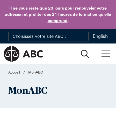
Skip to main content
Il ne vous reste que 23 jours
pour
renouveler votre
adhésion
et profiter des 21 heures de formation
qu’elle
comprend
.
English
Accueil
/
MonABC
MonABC