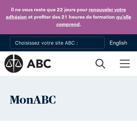
Skip to main content
Il ne vous reste que 22 jours
pour
renouveler votre
adhésion
et profiter des 21 heures de formation
qu’elle
comprend
.
English
MonABC