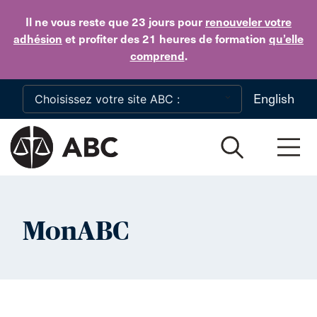
Skip to main content
Il ne vous reste que 23 jours
pour
renouveler votre
adhésion
et profiter des 21 heures de formation
qu’elle
comprend
.
English
MonABC