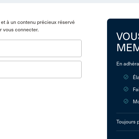
et à un contenu précieux réservé
r vous connecter.
VOU
MEM
En adhéra
Él
Fa
Mo
Toujours 