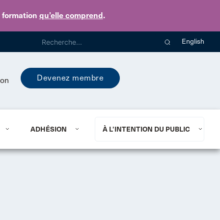
e formation
qu’elle comprend
.
English
Devenez membre
ion
ADHÉSION
À L’INTENTION DU PUBLIC