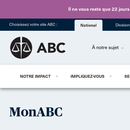
Il ne vous reste que 22 jours
Choisissez votre site ABC :
National
Divisio
À notre sujet
NOTRE IMPACT
IMPLIQUEZ-VOUS
SE
MonABC