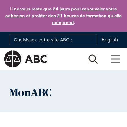
Skip to main content
Il ne vous reste que 24 jours
pour
renouveler votre
adhésion
et profiter des 21 heures de formation
qu’elle
comprend
.
English
MonABC