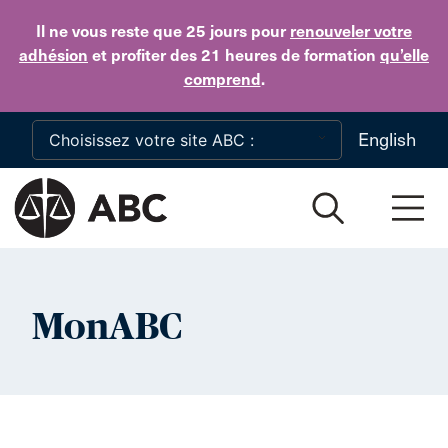
Skip to main content
Il ne vous reste que 25 jours
pour
renouveler votre
adhésion
et profiter des 21 heures de formation
qu’elle
comprend
.
English
MonABC