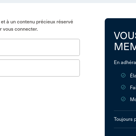
et à un contenu précieux réservé
r vous connecter.
VOU
MEM
En adhéra
Él
Fa
Mo
Toujours 