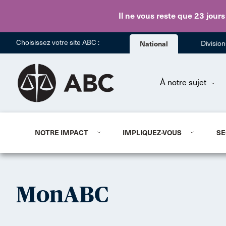
Il ne vous reste que 23 jours
Choisissez votre site ABC :
National
Divisio
À notre sujet
NOTRE IMPACT
IMPLIQUEZ-VOUS
SE
MonABC