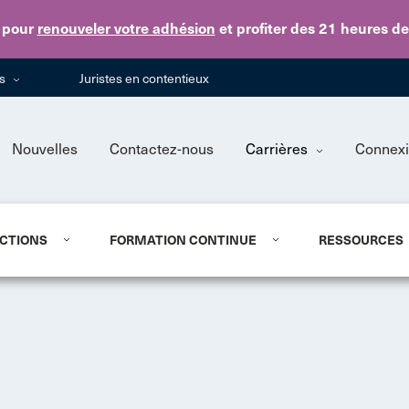
Skip to main content
pour
renouveler votre adhésion
et profiter des 21 heures d
ns
Juristes en contentieux
Nouvelles
Contactez-nous
Carrières
Connex
CTIONS
FORMATION CONTINUE
RESSOURCES