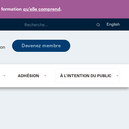
e formation
qu’elle comprend
.
English
Devenez membre
ion
ADHÉSION
À L’INTENTION DU PUBLIC