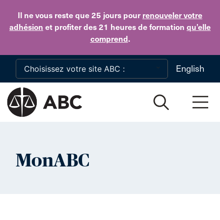
Skip to main content
Il ne vous reste que 25 jours
pour
renouveler votre
adhésion
et profiter des 21 heures de formation
qu’elle
comprend
.
English
MonABC