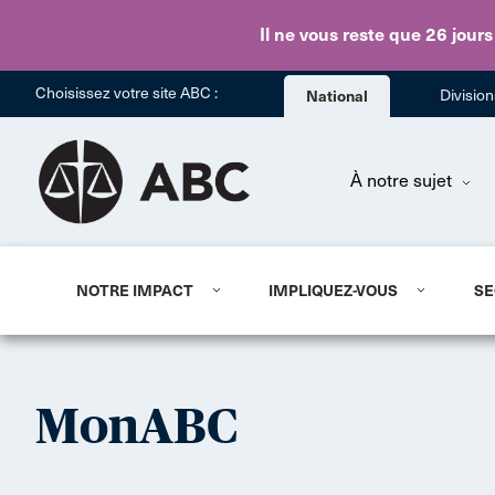
Il ne vous reste que 26 jours
Choisissez votre site ABC :
National
Divisio
À notre sujet
NOTRE IMPACT
IMPLIQUEZ-VOUS
SE
MonABC