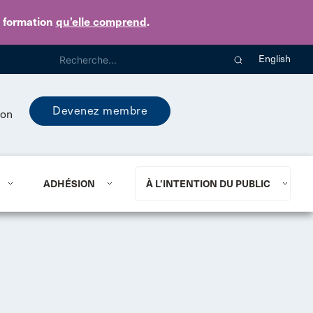
e formation
qu’elle comprend
.
English
Devenez membre
ion
ADHÉSION
À L’INTENTION DU PUBLIC