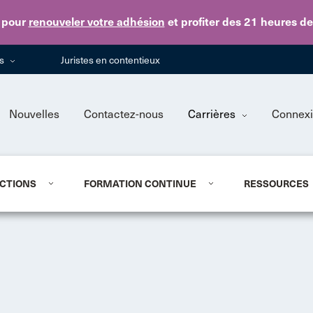
Skip to main content
pour
renouveler votre adhésion
et profiter des 21 heures d
ns
Juristes en contentieux
Nouvelles
Contactez-nous
Carrières
Connex
CTIONS
FORMATION CONTINUE
RESSOURCES