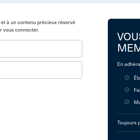
et à un contenu précieux réservé
r vous connecter.
VOU
MEM
En adhéra
Él
Fa
Mo
Toujours 