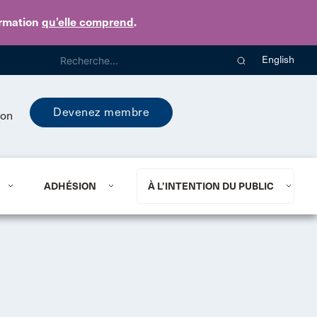
ormation
qu’elle comprend
.
English
Devenez membre
ion
ADHÉSION
À L’INTENTION DU PUBLIC