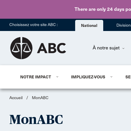
There are only 24 days
po
Choisissez votre site ABC :
National
Divisio
À notre sujet
NOTRE IMPACT
IMPLIQUEZ-VOUS
SE
Accueil
/
MonABC
MonABC