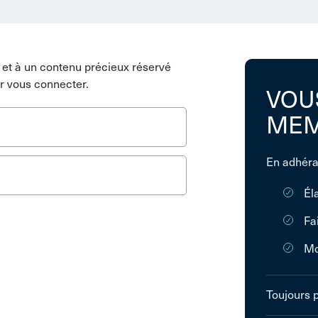
et à un contenu précieux réservé
r vous connecter.
VOU
MEM
En adhéra
Él
Fa
Mo
Toujours 