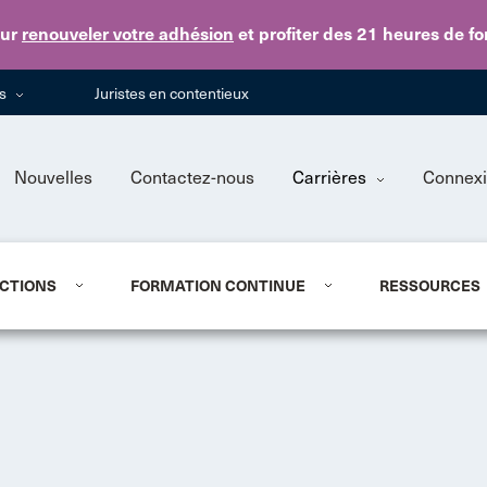
Skip to main content
ur
renouveler votre adhésion
et profiter des 21 heures de f
ns
Juristes en contentieux
Nouvelles
Contactez-nous
Carrières
Connex
CTIONS
FORMATION CONTINUE
RESSOURCES