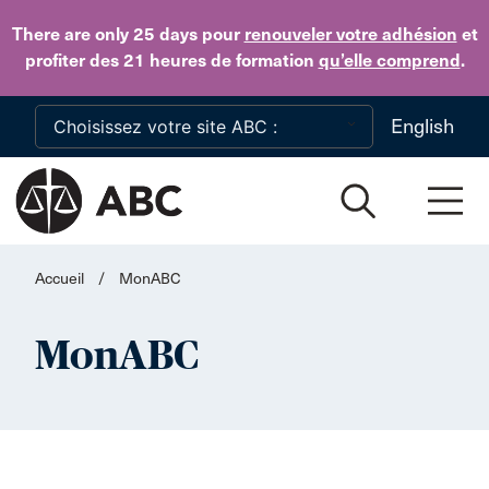
Skip to main content
There are only 25 days
pour
renouveler votre adhésion
et
profiter des 21 heures de formation
qu’elle comprend
.
English
Accueil
/
MonABC
MonABC