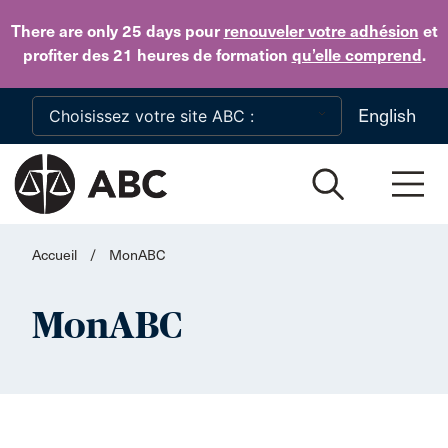
Skip to main content
There are only 25 days
pour
renouveler votre adhésion
et
profiter des 21 heures de formation
qu’elle comprend
.
English
Accueil
/
MonABC
MonABC