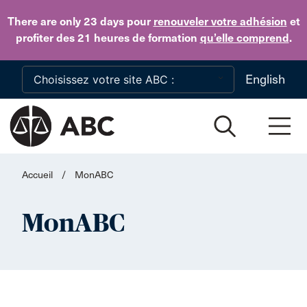
Skip to main content
There are only 23 days
pour
renouveler votre adhésion
et
profiter des 21 heures de formation
qu’elle comprend
.
English
Accueil
/
MonABC
MonABC