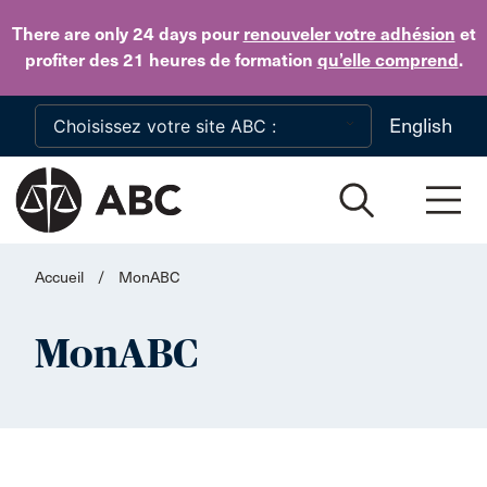
Skip to main content
There are only 24 days
pour
renouveler votre adhésion
et
profiter des 21 heures de formation
qu’elle comprend
.
English
Accueil
/
MonABC
MonABC