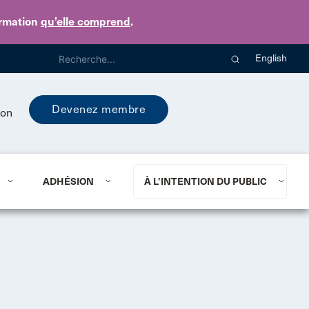
ormation
qu’elle comprend
.
English
Devenez membre
ion
ADHÉSION
À L’INTENTION DU PUBLIC