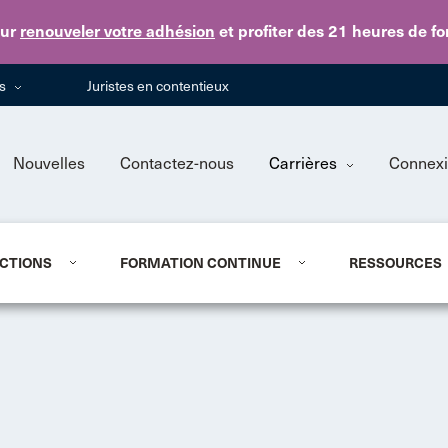
Skip to main content
ur
renouveler votre adhésion
et profiter des 21 heures de f
ns
Juristes en contentieux
Nouvelles
Contactez-nous
Carrières
Connex
CTIONS
FORMATION CONTINUE
RESSOURCES