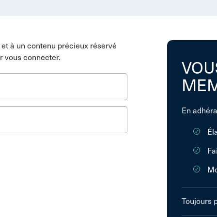
et à un contenu précieux réservé
r vous connecter.
VOU
MEM
En adhéra
Él
Fa
Mo
Toujours 