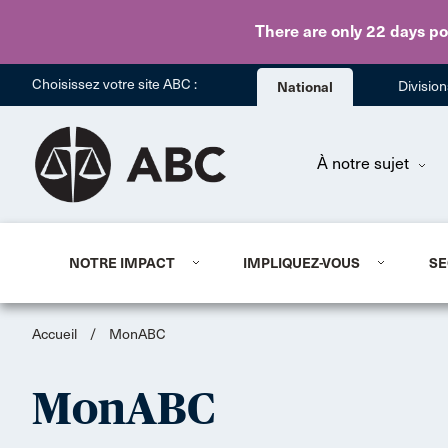
There are only 22 days
po
Choisissez votre site ABC :
National
Divisio
À notre sujet
NOTRE IMPACT
IMPLIQUEZ-VOUS
SE
Accueil
/
MonABC
MonABC