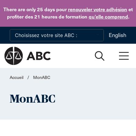
Skip to main content
There are only 25 days
pour
renouveler votre adhésion
et
profiter des 21 heures de formation
qu’elle comprend
.
English
Accueil
/
MonABC
MonABC