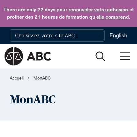
Skip to main content
There are only 22 days
pour
renouveler votre adhésion
et
profiter des 21 heures de formation
qu’elle comprend
.
English
Accueil
/
MonABC
MonABC