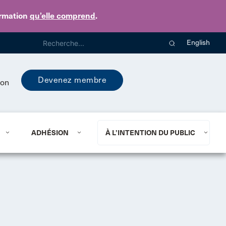
ormation
qu’elle comprend
.
English
Devenez membre
ion
ADHÉSION
À L’INTENTION DU PUBLIC