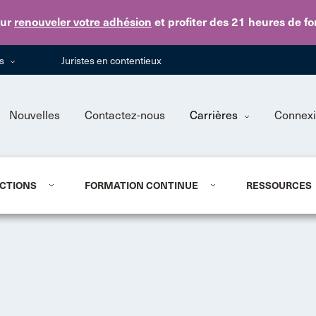
Skip to main content
ur
renouveler votre adhésion
et profiter des 21 heures de f
ns
Juristes en contentieux
Nouvelles
Contactez-nous
Carrières
Connex
CTIONS
FORMATION CONTINUE
RESSOURCES