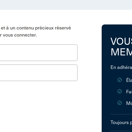
et à un contenu précieux réservé
r vous connecter.
VOU
MEM
En adhéra
Él
Fa
Mo
Toujours 