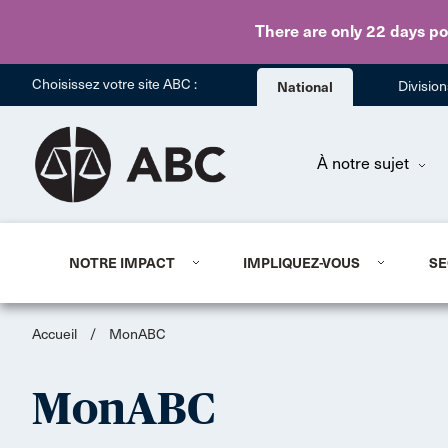
There are only 22 days
po
Choisissez votre site ABC :
National
Divisio
À notre sujet
NOTRE IMPACT
IMPLIQUEZ-VOUS
SE
Accueil
/
MonABC
MonABC