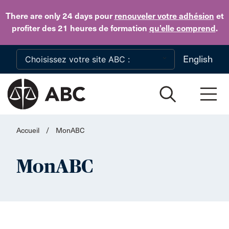
Skip to main content
There are only 24 days
pour
renouveler votre adhésion
et
profiter des 21 heures de formation
qu’elle comprend
.
English
Accueil
/
MonABC
MonABC