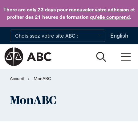
Skip to main content
There are only 23 days
pour
renouveler votre adhésion
et
profiter des 21 heures de formation
qu’elle comprend
.
English
Accueil
/
MonABC
MonABC