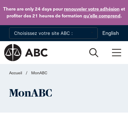
Skip to main content
There are only 24 days
pour
renouveler votre adhésion
et
profiter des 21 heures de formation
qu’elle comprend
.
English
Accueil
/
MonABC
MonABC