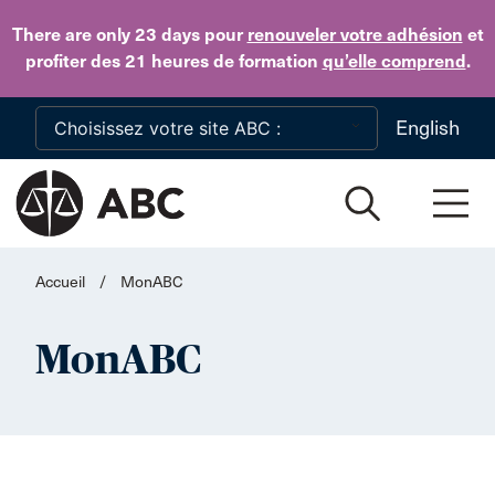
Skip to main content
There are only 23 days
pour
renouveler votre adhésion
et
profiter des 21 heures de formation
qu’elle comprend
.
English
Accueil
/
MonABC
MonABC