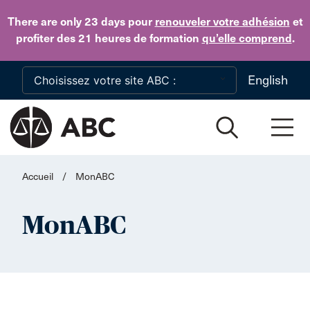
Skip to main content
There are only 23 days
pour
renouveler votre adhésion
et
profiter des 21 heures de formation
qu’elle comprend
.
English
Accueil
/
MonABC
MonABC