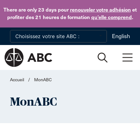
Skip to main content
There are only 23 days
pour
renouveler votre adhésion
et
profiter des 21 heures de formation
qu’elle comprend
.
English
Accueil
/
MonABC
MonABC