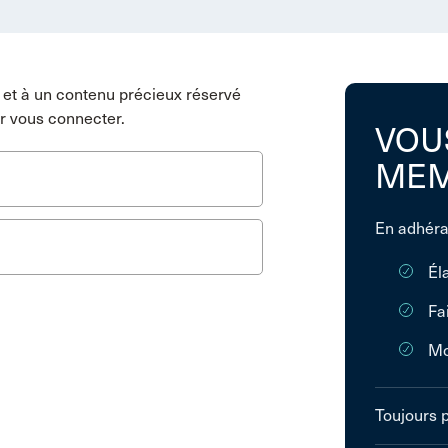
et à un contenu précieux réservé
r vous connecter.
VOU
MEM
En adhéra
Él
Fa
Mo
Toujours 