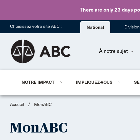
There are only 23 days
po
Choisissez votre site ABC :
National
Divisio
À notre sujet
NOTRE IMPACT
IMPLIQUEZ-VOUS
SE
Accueil
/
MonABC
MonABC