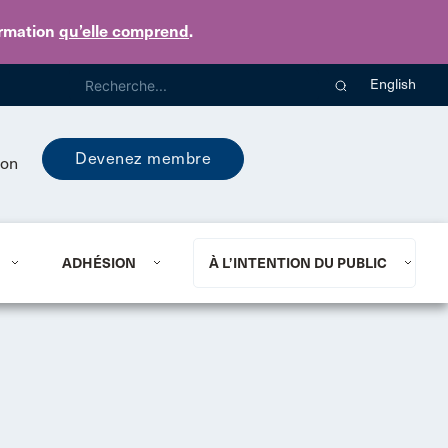
ormation
qu’elle comprend
.
English
Devenez membre
ion
ADHÉSION
À L’INTENTION DU PUBLIC