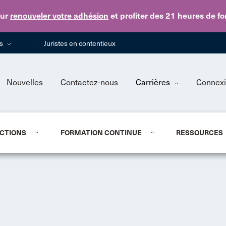
Skip to main content
ur
renouveler votre adhésion
et profiter des 21 heures de f
ns
Juristes en contentieux
Nouvelles
Contactez-nous
Carrières
Connex
CTIONS
FORMATION CONTINUE
RESSOURCES