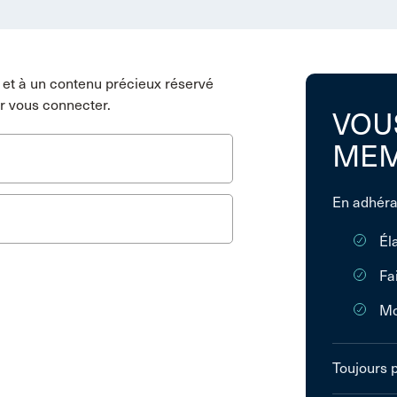
et à un contenu précieux réservé
r vous connecter.
VOU
MEM
En adhéra
Él
Fa
Mo
Toujours 