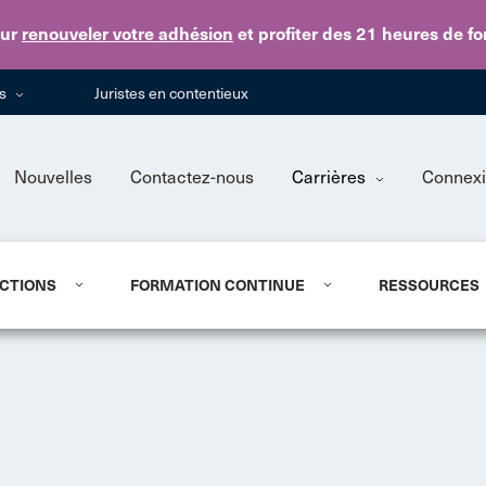
Skip to main content
ur
renouveler votre adhésion
et profiter des 21 heures de f
ns
Juristes en contentieux
Nouvelles
Contactez-nous
Carrières
Connex
CTIONS
FORMATION CONTINUE
RESSOURCES