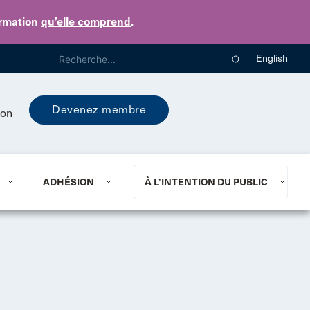
ormation
qu’elle comprend
.
English
Devenez membre
ion
ADHÉSION
À L’INTENTION DU PUBLIC