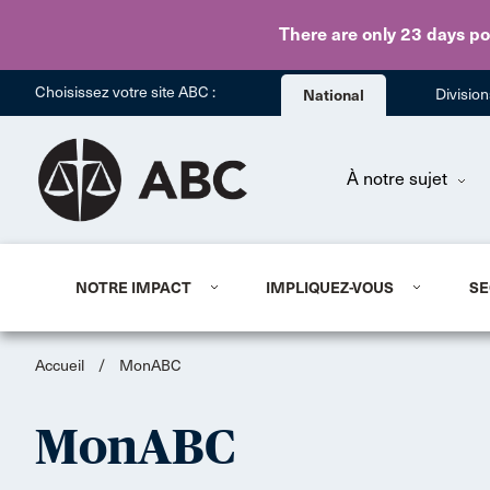
There are only 23 days
po
Choisissez votre site ABC :
National
Divisio
À notre sujet
NOTRE IMPACT
IMPLIQUEZ-VOUS
SE
Accueil
/
MonABC
MonABC