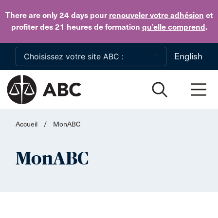
Skip to main content
There are only 24 days
pour
renouveler votre adhésion
et
profiter des 21 heures de formation
qu’elle comprend
.
English
Accueil
/
MonABC
MonABC