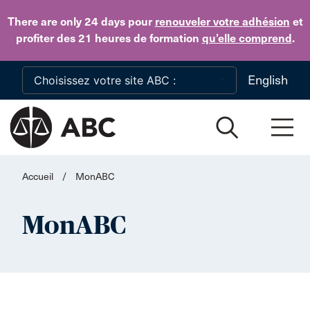
Skip to main content
There are only 24 days
pour
renouveler votre adhésion
et
profiter des 21 heures de formation
qu’elle comprend
.
English
Accueil
/
MonABC
MonABC