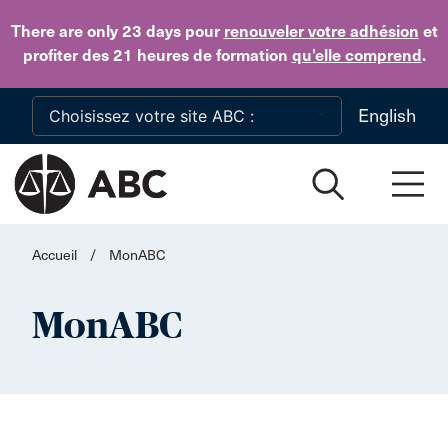
Skip to main content
There are only 23 days
pour
renouveler votre adhésion
et
profiter des 21 heures de formation
qu’elle comprend
.
English
Accueil
/
MonABC
MonABC