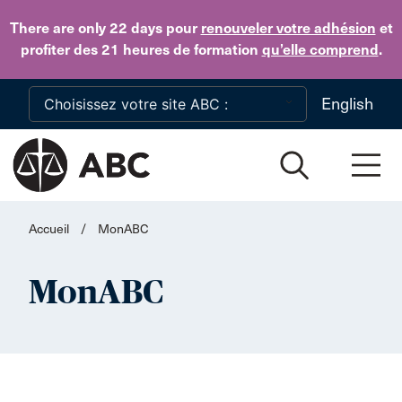
Skip to main content
There are only 22 days
pour
renouveler votre adhésion
et
profiter des 21 heures de formation
qu’elle comprend
.
English
Accueil
/
MonABC
MonABC