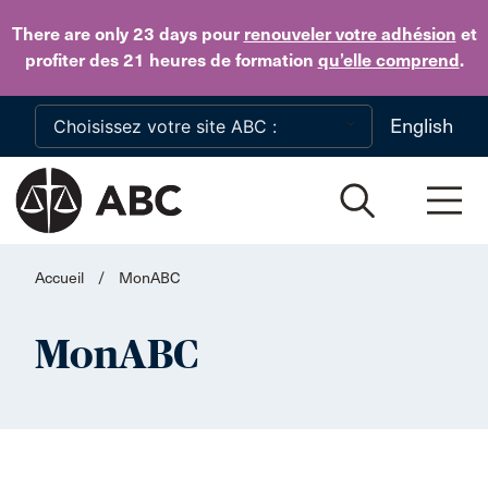
Skip to main content
There are only 23 days
pour
renouveler votre adhésion
et
profiter des 21 heures de formation
qu’elle comprend
.
English
Accueil
/
MonABC
MonABC