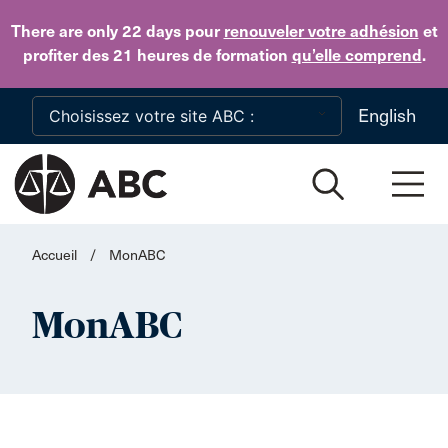
Skip to main content
There are only 22 days
pour
renouveler votre adhésion
et
profiter des 21 heures de formation
qu’elle comprend
.
English
Accueil
/
MonABC
MonABC