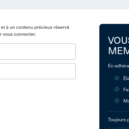
et à un contenu précieux réservé
r vous connecter.
VOU
MEM
En adhéra
Él
Fa
Mo
Toujours 