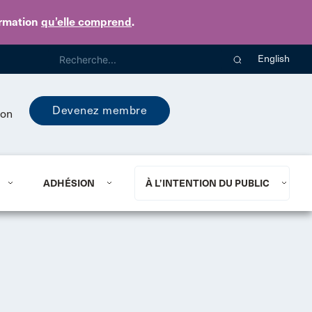
ormation
qu’elle comprend
.
English
Devenez membre
ion
ADHÉSION
À L’INTENTION DU PUBLIC