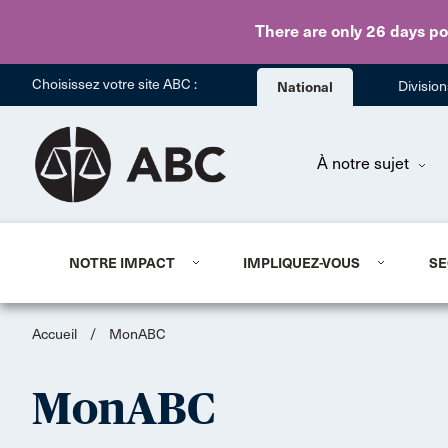
There are only 26 days
po
Choisissez votre site ABC :
National
Divisio
À notre sujet
NOTRE IMPACT
IMPLIQUEZ-VOUS
SE
Accueil
/
MonABC
MonABC