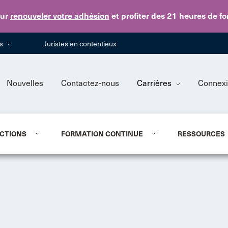
Skip to main content
ur
renouveler votre adhésion
et profiter des 21 heures de f
ns
Juristes en contentieux
Nouvelles
Contactez-nous
Carrières
Connex
CTIONS
FORMATION CONTINUE
RESSOURCES