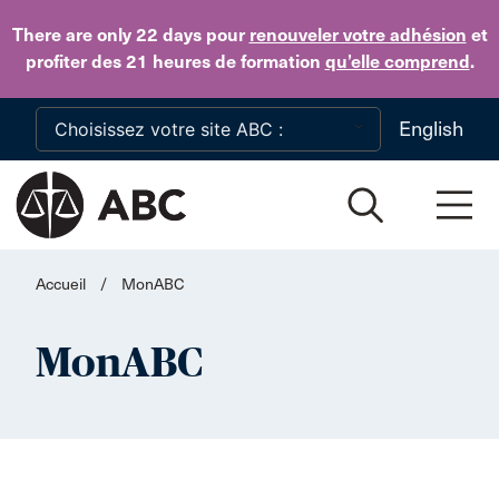
Skip to main content
There are only 22 days
pour
renouveler votre adhésion
et
profiter des 21 heures de formation
qu’elle comprend
.
English
Accueil
/
MonABC
MonABC