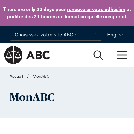
Skip to main content
There are only 23 days
pour
renouveler votre adhésion
et
profiter des 21 heures de formation
qu’elle comprend
.
English
Accueil
/
MonABC
MonABC