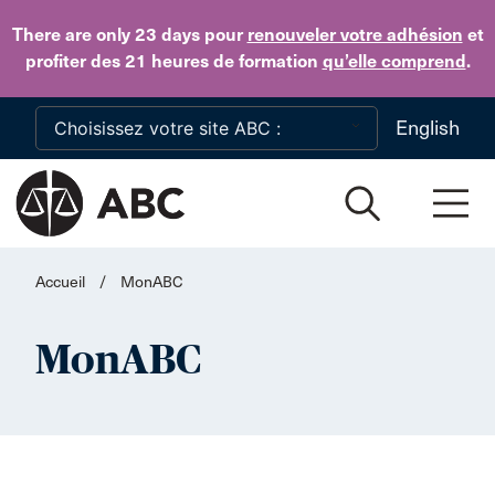
Skip to main content
There are only 23 days
pour
renouveler votre adhésion
et
profiter des 21 heures de formation
qu’elle comprend
.
English
Accueil
/
MonABC
MonABC