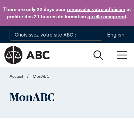
Skip to main content
There are only 22 days
pour
renouveler votre adhésion
et
profiter des 21 heures de formation
qu’elle comprend
.
English
Accueil
/
MonABC
MonABC