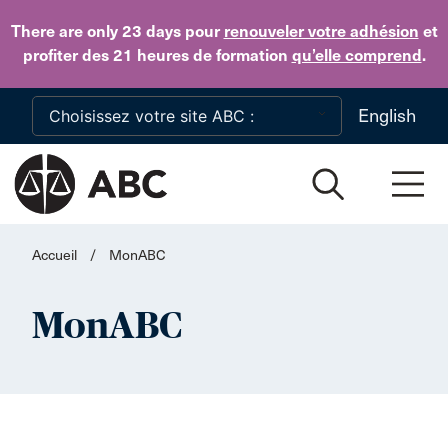
Skip to main content
There are only 23 days
pour
renouveler votre adhésion
et
profiter des 21 heures de formation
qu’elle comprend
.
English
Accueil
/
MonABC
MonABC