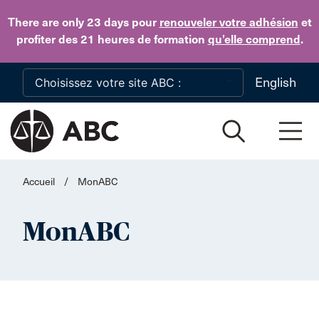
Skip to main content
There are only 23 days
pour
renouveler votre adhésion
et
profiter des 21 heures de formation
qu’elle comprend
.
English
Accueil
/
MonABC
MonABC