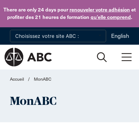
Skip to main content
There are only 24 days
pour
renouveler votre adhésion
et
profiter des 21 heures de formation
qu’elle comprend
.
English
Accueil
/
MonABC
MonABC