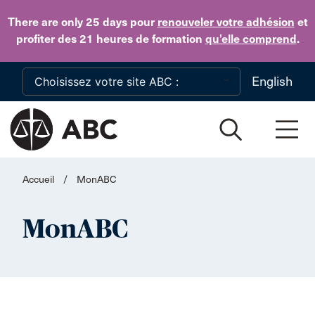
Skip to main content
There are only 25 days
pour
renouveler votre adhésion
et
profiter des 21 heures de formation
qu’elle comprend
.
English
Accueil
/
MonABC
MonABC